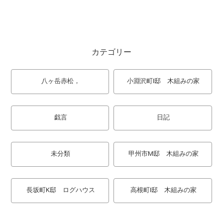
カテゴリー
八ヶ岳赤松，
小淵沢町I邸 木組みの家
戯言
日記
未分類
甲州市M邸 木組みの家
長坂町K邸 ログハウス
高根町I邸 木組みの家