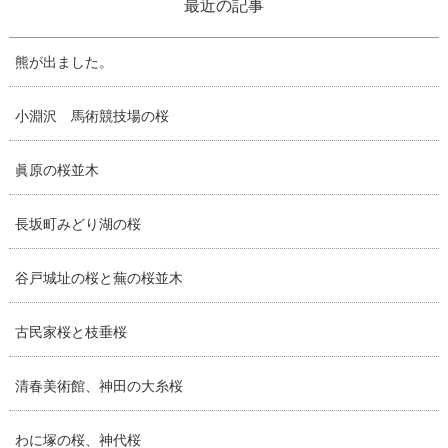
最近の記事
熊が出ました。
小淵沢 馬術競技場の桜
眞原の桜並木
長坂町みどり湖の桜
谷戸城址の桜と蕪の桜並木
古民家桜と枝垂桜
清春美術館、神田の大糸桜
わに塚の桜、神代桜