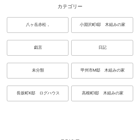
カテゴリー
八ヶ岳赤松，
小淵沢町I邸 木組みの家
戯言
日記
未分類
甲州市M邸 木組みの家
長坂町K邸 ログハウス
高根町I邸 木組みの家