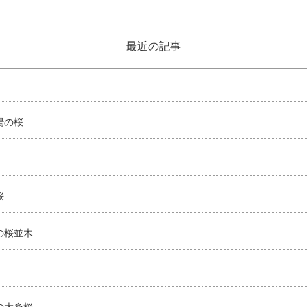
最近の記事
場の桜
桜
の桜並木