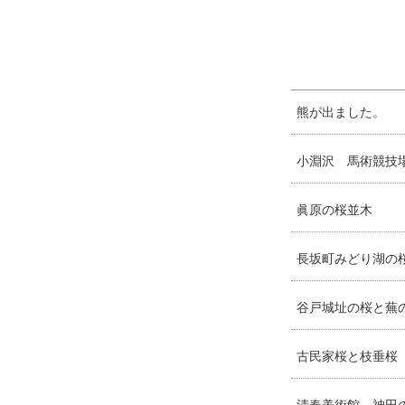
熊が出ました。
小淵沢 馬術競技
眞原の桜並木
長坂町みどり湖の
谷戸城址の桜と蕪
古民家桜と枝垂桜