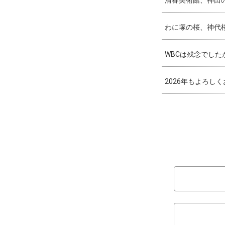
清春美術館、神田
わに塚の桜、神代
WBCは残念でした
2026年もよろし