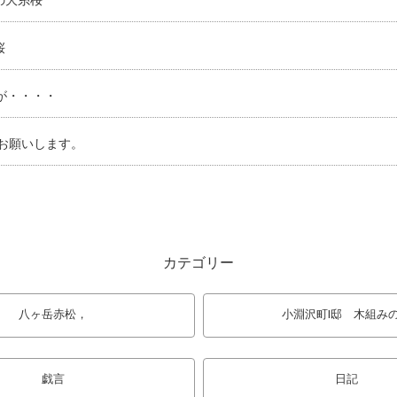
の大糸桜
桜
が・・・・
くお願いします。
カテゴリー
八ヶ岳赤松，
小淵沢町I邸 木組み
戯言
日記