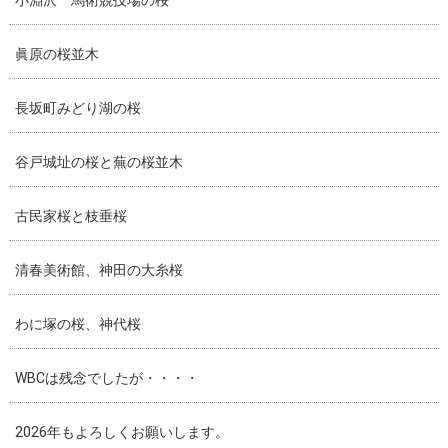
小淵沢 馬術競技場の桜
眞原の桜並木
長坂町みどり湖の桜
谷戸城址の桜と蕪の桜並木
古民家桜と枝垂桜
清春美術館、神田の大糸桜
わに塚の桜、神代桜
WBCは残念でしたが・・・・
2026年もよろしくお願いします。