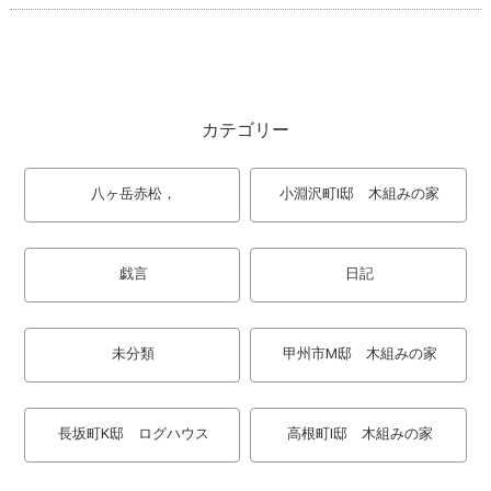
カテゴリー
八ヶ岳赤松，
小淵沢町I邸 木組みの家
戯言
日記
未分類
甲州市M邸 木組みの家
長坂町K邸 ログハウス
高根町I邸 木組みの家